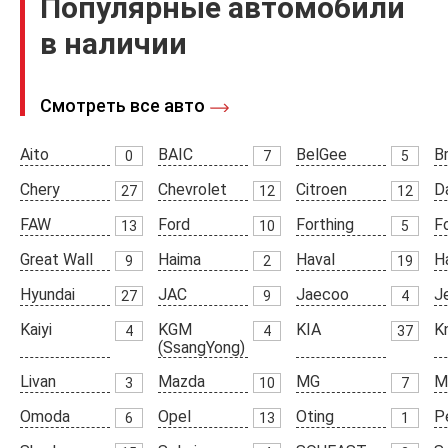
Популярные автомобили
в наличии
Смотреть все авто
Aito
BAIC
BelGee
Br
0
7
5
Chery
Chevrolet
Citroen
D
27
12
12
FAW
Ford
Forthing
F
13
10
5
Great Wall
Haima
Haval
H
9
2
19
Hyundai
JAC
Jaecoo
J
27
9
4
Kaiyi
KGM
KIA
K
4
4
37
(SsangYong)
Livan
Mazda
MG
M
3
10
7
Omoda
Opel
Oting
P
6
13
1