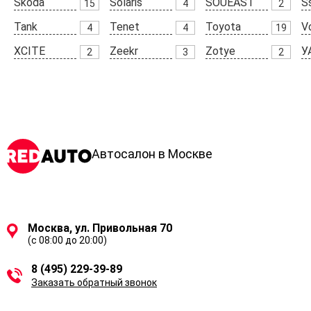
Skoda
Solaris
SOUEAST
S
15
4
2
Tank
Tenet
Toyota
V
4
4
19
XCITE
Zeekr
Zotye
У
2
3
2
Автосалон в Москве
Москва, ул. Привольная 70
(с 08:00 до 20:00)
8 (495) 229-39-89
Заказать обратный звонок