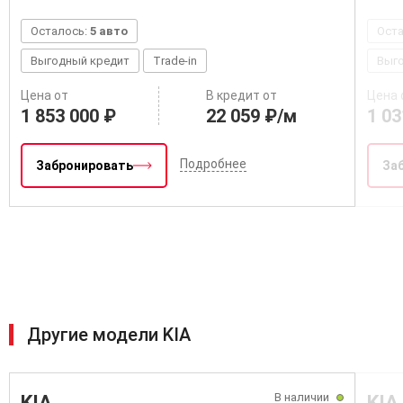
Осталось:
5 авто
Ост
Выгодный кредит
Trade-in
Выг
Цена от
В кредит от
Цена 
1 853 000 ₽
22 059 ₽/м
1 03
Подробнее
Забронировать
За
Другие модели KIA
В наличии
KIA
KIA