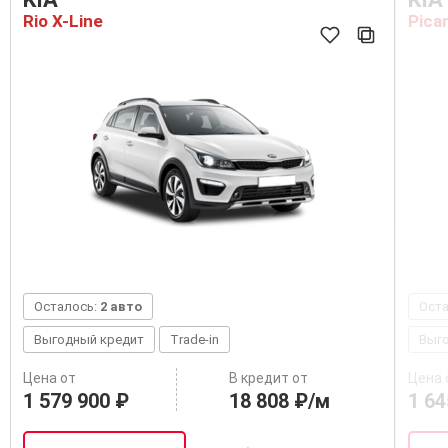
Rio X-Line
Pica
Осталось:
2 авто
Ост
Выгодный кредит
Trade-in
Выг
Цена от
В кредит от
Цена 
1 579 900 ₽
18 808 ₽/м
1 64