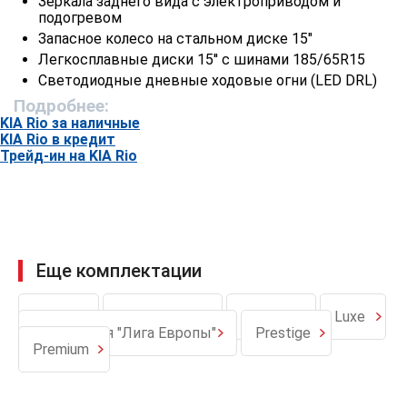
Зеркала заднего вида с электроприводом и
подогревом
Запасное колесо на стальном диске 15"
Легкосплавные диски 15'' с шинами 185/65R15
Светодиодные дневные ходовые огни (LED DRL)
Передние противотуманные фары
Подробнее:
Светодиодные задние фонари
KIA Rio за наличные
KIA Rio в кредит
Решётка радиатора с отделкой хромом и чёрным
Трейд-ин на KIA Rio
глянцем
Комфорт
Кондиционер
Водительское сиденье с регулировкой по высоте
Тройное срабатывание указателей поворота при
Еще комплектации
однократном нажатии
Передние стеклоподъёмники с электроприводом
Classic
Classic Audio
Comfort
Luxe
Электроусилитель руля
Спец. серия "Лига Европы"
Prestige
4 динамика
Premium
Климат-контроль
Регулировка рулевой колонки по вылету