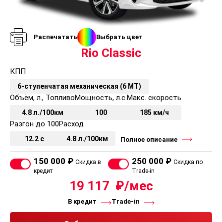
Система предупреждения об экстренном
торможении (ESS)
Система контроля давления в шинах
Передние дисковые тормоза
Распечатать
Выбрать цвет
Система экстренной связи «ЭРА-ГЛОНАСС»
Rio Classic
Задние дисковые тормоза
КПП
Теплые опции
6-ступенчатая механическая (6 MT)
Подогрев рулевого колеса
Объём, л., Топливо
Мощность, л.с.
Макс. скорость
Подогрев передних сидений
4.8 л./100км
100
185 км/ч
Разгон до 100
Расход
Пакет "Лига Европы"
12.2 с
4.8 л./100км
Полное описание
Эмблема «Лига Европы»
Комплект ковров «Лига Европы» (4 шт)
150 000 ₽
250 000 ₽
Дорожный набор «Лига Европы»
Скидка в
Скидка по
кредит
Trade-in
19 117
В кредит
Trade-in