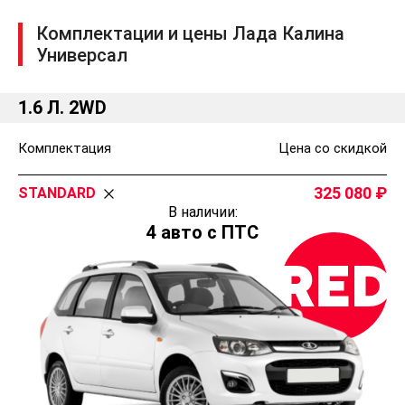
Бортовой компьютер
Комплектации и цены Лада Калина
Охранные системы
Универсал
Охранная сигнализация
Центральный замок с ДУ
1.6 Л. 2WD
Иммобилайзер
Комплектация
Цена со скидкой
Приборы освещения
Противотуманные фары
325 080
STANDARD
Функция задержки выключения света фар
В наличии:
Дневные ходовые огни
4 авто с ПТС
Пассивная безопасность
Подушка безопасности водителя
Подушка безопасности переднего пассажира
2 крепления детских сидений ISOFIX (2-й ряд)
Подголовники задних сидений 3 шт.
Активная безопасность и подвеска