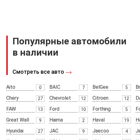
Популярные автомобили
в наличии
Смотреть все авто
Aito
BAIC
BelGee
Br
0
7
5
Chery
Chevrolet
Citroen
D
27
12
12
FAW
Ford
Forthing
F
13
10
5
Great Wall
Haima
Haval
H
9
2
19
Hyundai
JAC
Jaecoo
J
27
9
4