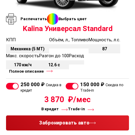
Антиблокировочная система тормозов с усилителем
экстренного торможения (ABS+BAS)
Датчики парковки сзади
Распечатать
Выбрать цвет
Электронная система распределения тормозных
Kalina Универсал Standard
усилий (EBD)
КПП
Объём, л., Топливо
Мощность, л.с.
Прочее
Механика (5 MT)
87
Запасное штампованное колесо временного
Макс. скорость
Разгон до 100
Расход
использования 14\"
Подсказчик МКПП в комбинации приборов
170 км/ч
12.6 с
Полное описание
250 000 ₽
150 000 ₽
Скидка в
Скидка по
кредит
Trade-in
3 870
В кредит
Trade-in
Забронировать авто