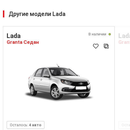
Другие модели Lada
В наличии
Lada
Lad
Granta Седан
Gran
Осталось:
4 авто
Ост