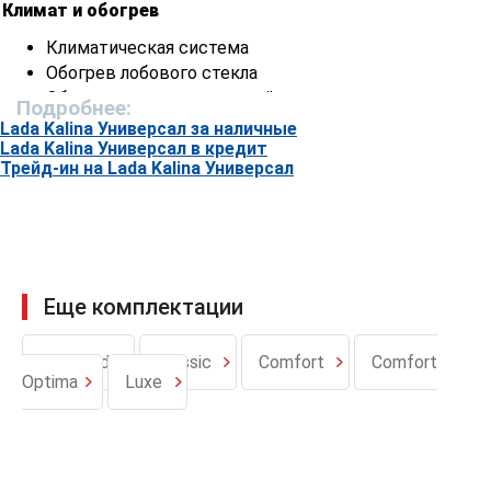
Климат и обогрев
Климатическая система
Обогрев лобового стекла
Обогрев передних сидений
Подробнее:
Воздушный фильтр салона
Lada Kalina Универсал за наличные
Lada Kalina Универсал в кредит
Комфорт
Трейд-ин на Lada Kalina Универсал
Электроусилитель руля
Регулировка рулевой колонки по высоте
Датчики дождя и света
Электростеклоподъемники задних дверей
Еще комплектации
Электрорегулируемые зеркала заднего вида с
обогревом
Регулировка высоты сиденья водителя
Standard
Classic
Comfort
Comfort
Регулировка ремней безопасности передних
Optima
Luxe
сидений по высоте
Футляр для очков
Мультимедиа