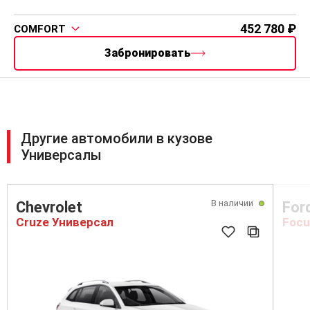
452 780
COMFORT
Забронировать
Другие автомобили в кузове
Универсалы
В наличии
Chevrolet
For
Cruze Универсал
Focu