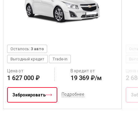
Осталось:
3 авто
Ост
Выгодный кредит
Trade-in
Выг
Цена от
В кредит от
Цена 
1 627 000 ₽
19 369 ₽/м
2 68
Подробнее
Забронировать
За