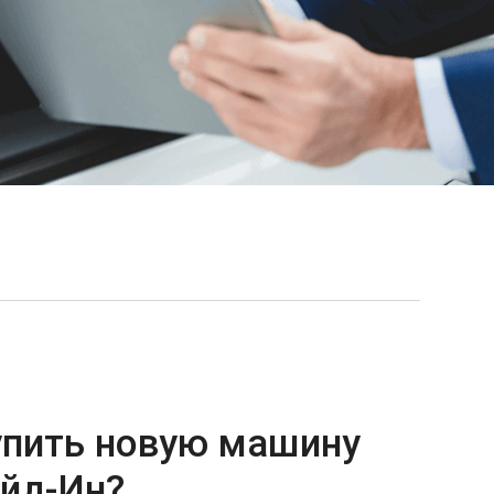
упить новую машину
ейд-Ин?