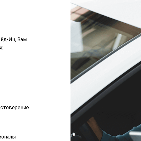
ейд-Ин, Вам
я:
остоверение.
ионалы