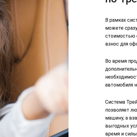
В рамках сис
можете сразу
стоимостью 
взнос для оф
Во время пр
дополнительн
необходимос
автомобиля н
Система Трей
позволяет л
машину, а вз
выгодных усл
время и силы