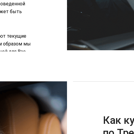
роведенной
ожет быть
ют текущие
м образом мы
ной для Вас
Как к
по Тр