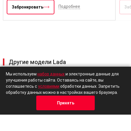
Подробнее
Забронировать
За
Другие модели Lada
Мы используем
набор данных
и электронные данные для
улучшения работы сайта. Оставаясь на сайте, вы
В наличии
Lada
Lad
соглашаетесь с
условиями
обработки данных. Запретить
Granta Седан
Gran
обработку данных можно в настройках вашего браузера.
Принять
Кредит
Отзывы
Позвонить
Адрес
Trade-In