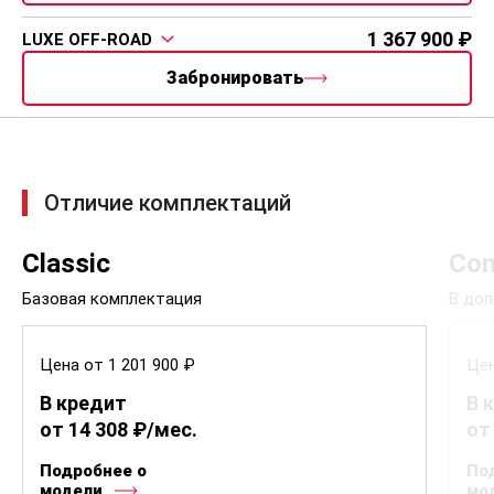
1 367 900
LUXE OFF-ROAD
Забронировать
Отличие комплектаций
Classic
Com
Базовая комплектация
В доп
Цена от 1 201 900 ₽
Цен
В кредит
В 
от 14 308 ₽/мес.
от
Подробнее о
По
модели
мо