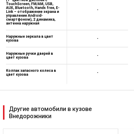
(7'' цветной дисплей с
TouchScreen, FM/AM, USB,
AUX, Bluetooth, Hands free, E-
-
Link – отображение экрана и
управление Android-
смартфоном), 2 динамика,
антенна наружная
Наружные зеркала в цвет
-
кузова
Наружные ручки дверей в
-
цвет кузова
Колпак запасного колеса в
-
цвет кузова
Другие автомобили в кузове
Внедорожники