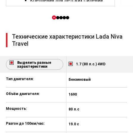
Крепления для детских сидений
ISOFIX
Иммобилайзер
Дневные ходовые огни
Система экстренного оповещения
Технические характеристики Lada Niva
«ЭРА-ГЛОНАСС»
Travel
Антиблокировочная система с
электронным распределением
тормозных сил (ABS, EBD)
Выделить разные
1.7 (80 л.с.) 4WD
характеристики
Заднее сиденье с раскладной
спинкой в пропорции 60/40
Тип двигателя:
Бензиновый
Обивка сидений ткань. Цвет
черный
Объём двигателя:
1690
Розетки 12V, USB
Мощность:
80 л.с
Виброизоляция
Гидроусилитель рулевого
Разгон до 100км/час:
19.0 с
управления