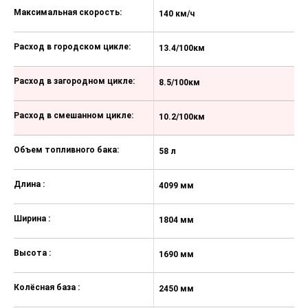
Регулируемая по высоте рулевая
Максимальная скорость:
140 км/ч
колонка
Регулировка ремней безопасности
Расход в городском цикле:
13.4/100км
передних сидений по высоте
Воздушный фильтр салона
Расход в загородном цикле:
8.5/100км
Легкая тонировка стекол
Расход в смешанном цикле:
10.2/100км
Центральный замок
Электростеклоподъемники
Объем топливного бака:
58 л
передних дверей
Электропривод и обогрев
Длина :
4099 мм
наружных зеркал
Аудиоподготовка
Ширина :
1804 мм
Бамперы в цвет кузова
Высота :
1690 мм
Молдинги боковых дверей в цвет
кузова
Колёсная база :
2450 мм
Накладки порогов пола