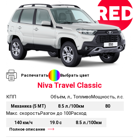
Распечатать
Выбрать цвет
Niva Travel Classic
КПП
Объём, л., Топливо
Мощность, л.с.
Механика (5 МТ)
8.5 л./100км
80
Макс. скорость
Разгон до 100
Расход
140 км/ч
19.0 с
8.5 л./100км
Полное описание