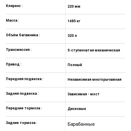
Задние полностью светодиодные
Клиренс :
220 мм
фонари
15'' стальные диски
Масса :
1485 кг
Запасное полноразмерное
стальное колесо 15''
Объём багажника :
320 л
Металлизированная окраска
кузова — 9 000 ₽
Трансмиссия :
5-ступенчатая механическая
Ярко-красный "Феерия" (металлик)
Привод :
Полный
Зелёный "Амазония" (металлик)
Серебристо-серый "Техно"
Передняя подвеска :
Независимая многорычажная
(металлик)
Средний серо-зеленый "Кварц"
Задняя подвеска :
Зависимая - мост
(металлик)
Серебристо-темно-серый "Борнео"
Передние тормоза :
Дисковые
(металлик)
Черный "Черное зеркало"
Задние тормоза :
Барабанные
(металлик)