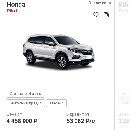
В наличии
Honda
KIA
Pilot
Sore
Осталось:
4 авто
Ост
Выгодный кредит
Trade-in
Выг
Цена от
В кредит от
Цена 
4 458 900 ₽
53 082 ₽/м
3 23