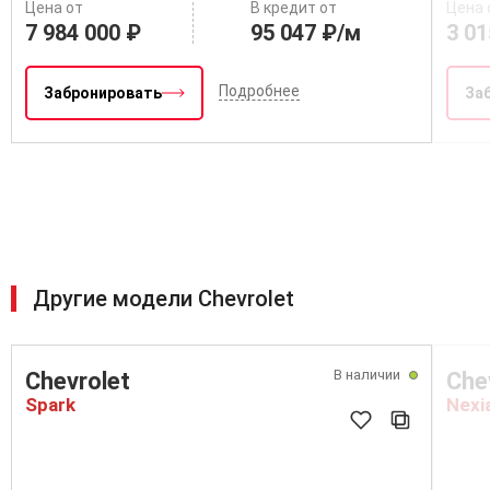
Цена от
В кредит от
Цена 
7 984 000 ₽
95 047 ₽/м
3 01
Подробнее
Забронировать
За
Другие модели Chevrolet
В наличии
Chevrolet
Che
Spark
Nexi