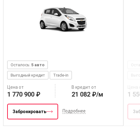
Осталось:
5 авто
Ост
Выгодный кредит
Trade-in
Выг
Цена от
В кредит от
Цена 
1 770 900 ₽
21 082 ₽/м
1 55
Подробнее
Забронировать
За