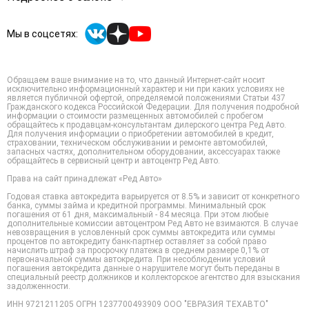
Мы в соцсетях:
Обращаем ваше внимание на то, что данный Интернет-сайт носит
исключительно информационный характер и ни при каких условиях не
является публичной офертой, определяемой положениями Статьи 437
Гражданского кодекса Российской Федерации. Для получения подробной
информации о стоимости размещенных автомобилей с пробегом
обращайтесь к продавцам-консультантам дилерского центра Ред Авто.
Для получения информации о приобретении автомобилей в кредит,
страховании, техническом обслуживании и ремонте автомобилей,
запасных частях, дополнительном оборудовании, аксессуарах также
обращайтесь в сервисный центр и автоцентр Ред Авто.
Права на сайт принадлежат «Ред Авто»
Годовая ставка автокредита варьируется от 8.5% и зависит от конкретного
банка, суммы займа и кредитной программы. Минимальный срок
погашения от 61 дня, максимальный - 84 месяца. При этом любые
дополнительные комиссии автоцентром Ред Авто не взимаются. В случае
невозвращения в условленный срок суммы автокредита или суммы
процентов по автокредиту банк-партнер оставляет за собой право
начислить штраф за просрочку платежа в среднем размере 0,1% от
первоначальной суммы автокредита. При несоблюдении условий
погашения автокредита данные о нарушителе могут быть переданы в
специальный реестр должников и коллекторское агентство для взыскания
задолженности.
ИНН 9721211205 ОГРН 1237700493909 ООО "ЕВРАЗИЯ ТЕХАВТО"