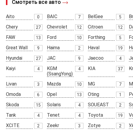
Смотреть все авто
Aito
BAIC
BelGee
Br
0
7
5
Chery
Chevrolet
Citroen
D
27
12
12
FAW
Ford
Forthing
F
13
10
5
Great Wall
Haima
Haval
H
9
2
19
Hyundai
JAC
Jaecoo
J
27
9
4
Kaiyi
KGM
KIA
K
4
4
37
(SsangYong)
Livan
Mazda
MG
M
3
10
7
Omoda
Opel
Oting
P
6
13
1
Skoda
Solaris
SOUEAST
S
15
4
2
Tank
Tenet
Toyota
V
4
4
19
XCITE
Zeekr
Zotye
У
2
3
2