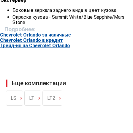
Экстерьер
Боковые зеркала заднего вида в цвет кузова
Окраска кузова - Summit White/Blue Sapphire/Mars
Stone
Подробнее:
Хромированная накладка задней двери
Chevrolet Orlando за наличные
Решетка радиатора с хромированной вставкой
Chevrolet Orlando в кредит
Дверные ручки в цвет кузова
Трейд-ин на Chevrolet Orlando
Легкосплавные колесные диски 16\"
Окраска кузова металлик
Комфорт
Рулевое управление с электроусилителем
Еще комплектации
Регулировка рулевой колонки по высоте и вылету
Трехспицевое рулевое колесо с кожаной отделкой
LS
LT
LTZ
Ручное складывание, обогрев и электропривод
регулировки боковых зеркал с указателями
поворота
Задние электрические стеклоподъемники с
доводчиком вниз
Регулировка пассажирского сидения по 4