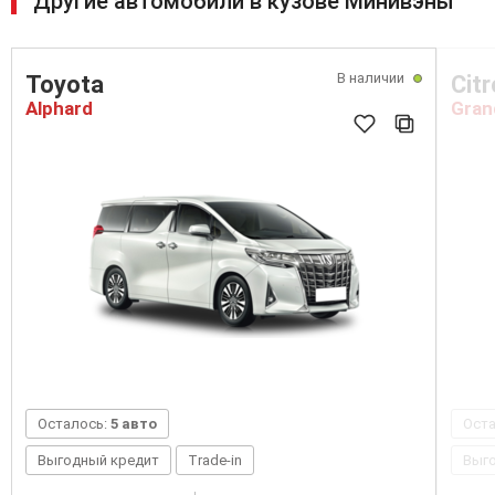
Другие автомобили в кузове Минивэны
В наличии
Toyota
Cit
Alphard
Gran
Осталось:
5 авто
Ост
Выгодный кредит
Trade-in
Выг