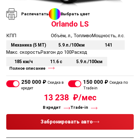
Управление аудиосистемой на руле
USB вход
Распечатать
Выбрать цвет
6 динамиков
Orlando LS
CD-проигрыватель и радио
Навигационная система
КПП
Объём, л., Топливо
Мощность, л.с.
Голосовое управление
Механика (5 MT)
5.9 л./100км
141
6 динамиков (премиум)
Макс. скорость
Разгон до 100
Расход
7\" цветной сенсорный дисплей
185 км/ч
11.6 с
5.9 л./100км
Коммуникационная система Bluetooth
Полное описание
Приборы освещения
250 000 ₽
150 000 ₽
Скидка в
Скидка по
Передние противотуманные фары
кредит
Trade-in
13 238
Климат и обогрев
В кредит
Trade-in
Климат-контроль с воздушным фильтром
Обогрев передних сидений
Забронировать авто
Подвод воздуха к задним пассажирам
Охранные системы