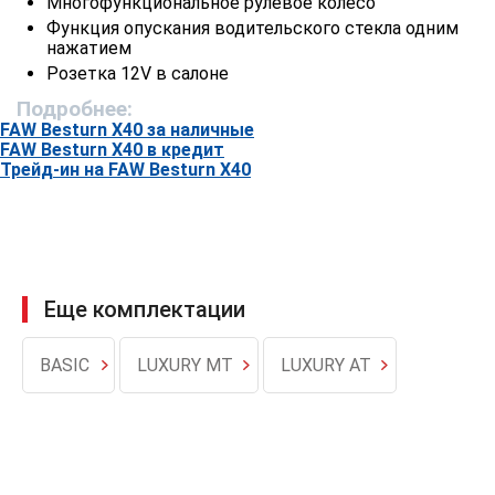
Многофункциональное рулевое колесо
Функция опускания водительского стекла одним
нажатием
Розетка 12V в салоне
Подробнее:
Экстерьер
FAW Besturn X40 за наличные
FAW Besturn X40 в кредит
17" легкосплавные колесные диски
Трейд-ин на FAW Besturn X40
Наружные зеркала заднего вида с регулировкой и
подогревом
Галогеновые лампы
Задние противотуманные фары
Светодиодные задние фонари
Задний спойлер
Еще комплектации
Дополнительный стоп-сигнал в заднем спойлере на
пятой двери
BASIC
LUXURY MT
LUXURY AT
Передние ходовые огни
Светодиодные задние фонари LED
Рейлинги на крыше
Наружные зеркала заднего вида с повторителем
указателя поворота
Люк с электроприводом