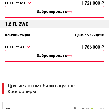
Магнитола (AM/FM, MP3)
1 721 000
LUXURY MT
6 динамиков
Мультимедийные системы с сенсорным дисплеем 8"
Забронировать
Bluetooth для подключения мобильных устройств
Разъем для подключения USB
1.6 Л. 2WD
Комплектация
Цена со скидкой
1 786 000
LUXURY AT
Забронировать
Другие автомобили в кузове
Кроссоверы
В наличии