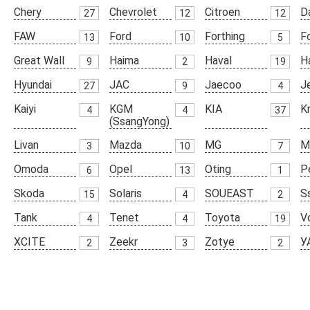
Chery
Chevrolet
Citroen
D
27
12
12
FAW
Ford
Forthing
F
13
10
5
Great Wall
Haima
Haval
H
9
2
19
Hyundai
JAC
Jaecoo
J
27
9
4
Kaiyi
KGM
KIA
K
4
4
37
(SsangYong)
Livan
Mazda
MG
M
3
10
7
Omoda
Opel
Oting
P
6
13
1
Skoda
Solaris
SOUEAST
S
15
4
2
Tank
Tenet
Toyota
V
4
4
19
XCITE
Zeekr
Zotye
У
2
3
2