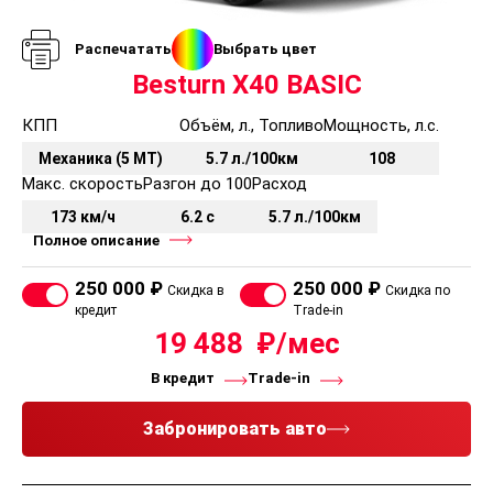
изнутри («детский замок»)
Система крепления для детского кресла ISOFIX
Распечатать
Выбрать цвет
Комфорт
Besturn X40 BASIC
Бортовой компьютер
КПП
Объём, л., Топливо
Мощность, л.с.
Датчик наружной температуры
Механика (5 MT)
5.7 л./100км
108
Датчики давления в шинах
Макс. скорость
Разгон до 100
Расход
Задние датчики парковки
Подстаканники в центральной консоли спереди
173 км/ч
6.2 с
5.7 л./100км
Зеркало заднего вида с антибликовым покрытием
Полное описание
Полка багажного отделения
250 000 ₽
250 000 ₽
Датчик света
Скидка в
Скидка по
кредит
Trade-in
Задний центральный подлокотник
19 488
Функция задержки выключения головного света
Бесключевой запуск двигателя
В кредит
Trade-in
Круиз контроль
Система бесключевого доступа
Забронировать авто
Мультимедийные системы