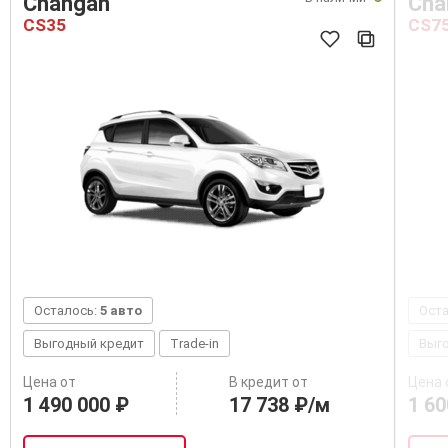
Changan
Cha
CS35
CS7
Осталось:
5 авто
Ост
Выгодный кредит
Trade-in
Выг
Цена от
В кредит от
Цена 
1 490 000 ₽
17 738 ₽/м
1 60