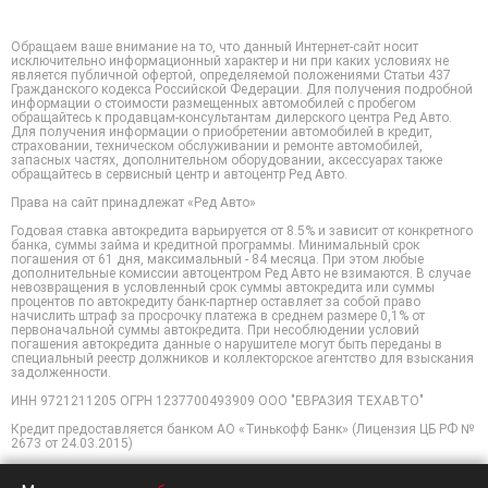
Обращаем ваше внимание на то, что данный Интернет-сайт носит
исключительно информационный характер и ни при каких условиях не
является публичной офертой, определяемой положениями Статьи 437
Гражданского кодекса Российской Федерации. Для получения подробной
информации о стоимости размещенных автомобилей с пробегом
обращайтесь к продавцам-консультантам дилерского центра Ред Авто.
Для получения информации о приобретении автомобилей в кредит,
страховании, техническом обслуживании и ремонте автомобилей,
запасных частях, дополнительном оборудовании, аксессуарах также
обращайтесь в сервисный центр и автоцентр Ред Авто.
Права на сайт принадлежат «Ред Авто»
Годовая ставка автокредита варьируется от 8.5% и зависит от конкретного
банка, суммы займа и кредитной программы. Минимальный срок
погашения от 61 дня, максимальный - 84 месяца. При этом любые
дополнительные комиссии автоцентром Ред Авто не взимаются. В случае
невозвращения в условленный срок суммы автокредита или суммы
процентов по автокредиту банк-партнер оставляет за собой право
начислить штраф за просрочку платежа в среднем размере 0,1% от
первоначальной суммы автокредита. При несоблюдении условий
погашения автокредита данные о нарушителе могут быть переданы в
специальный реестр должников и коллекторское агентство для взыскания
задолженности.
ИНН 9721211205 ОГРН 1237700493909 ООО "ЕВРАЗИЯ ТЕХАВТО"
Кредит предоставляется банком АО «Тинькофф Банк» (Лицензия ЦБ РФ №
2673 от 24.03.2015)
Для повышения удобства работы с сайтом компания Ред Авто использует
файлы cookie. В cookie содержатся данные о прошлых посещениях сайта.