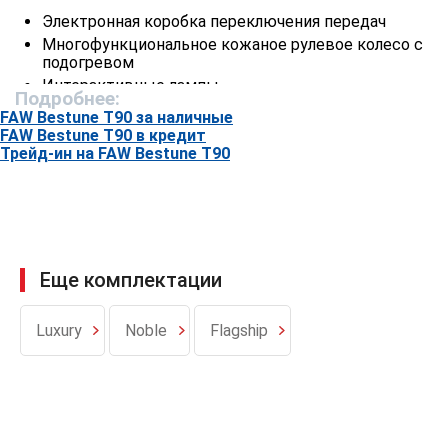
Электронная коробка переключения передач
Многофункциональное кожаное рулевое колесо с
подогревом
Интерактивные лампы
Подробнее:
Передние сенсорные лампы для чтения
FAW Bestune T90 за наличные
Освещение в багажнике
FAW Bestune T90 в кредит
Трейд-ин на FAW Bestune T90
Солнцезащитный козырек с зеркалом
Источник питания 12 В
Переключение режимов вождения
(Eco/Comfort/Sport)
Бесключевой доступ и запуск двигателя
Электрические стеклоподъемники
Еще комплектации
Дистанционный ключ управления
Подъем/опускание окон в одно касание
(антизащемление)
Luxury
Noble
Flagship
Задний стеклоочиститель
Датчики дождя
Наружные зеркала с электроприводом
Наружные зеркала с подогревом
Внутреннее зеркало заднего вида с ручной