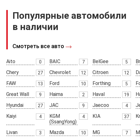
Популярные автомобили
в наличии
Смотреть все авто
Aito
BAIC
BelGee
Br
0
7
5
Chery
Chevrolet
Citroen
D
27
12
12
FAW
Ford
Forthing
F
13
10
5
Great Wall
Haima
Haval
H
9
2
19
Hyundai
JAC
Jaecoo
J
27
9
4
Kaiyi
KGM
KIA
K
4
4
37
(SsangYong)
Livan
Mazda
MG
M
3
10
7