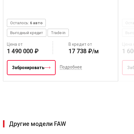
Осталось:
6 авто
Ост
Выгодный кредит
Trade-in
Выг
Цена от
В кредит от
Цена 
1 490 000 ₽
17 738 ₽/м
1 60
Подробнее
Забронировать
За
Другие модели FAW