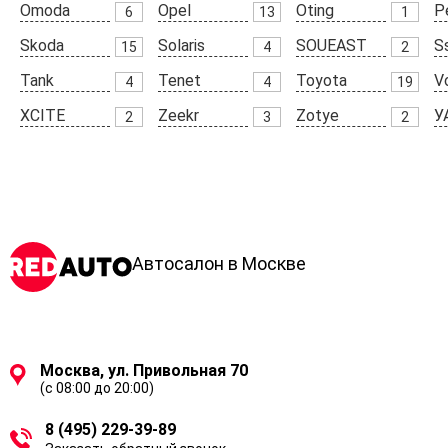
Omoda
Opel
Oting
P
6
13
1
Skoda
Solaris
SOUEAST
S
15
4
2
Tank
Tenet
Toyota
V
4
4
19
XCITE
Zeekr
Zotye
У
2
3
2
Автосалон в Москве
Москва, ул. Привольная 70
(с 08:00 до 20:00)
8 (495) 229-39-89