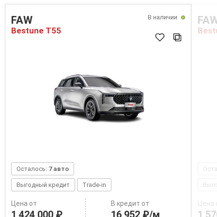
В наличии
FAW
FA
Bestune T55
Best
Осталось:
7 авто
Ост
Выгодный кредит
Trade-in
Выг
Цена от
В кредит от
Цена 
1 424 000 ₽
16 952 ₽/м
1 57