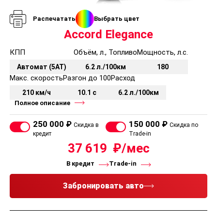
Распечатать
Выбрать цвет
Accord Elegance
КПП
Объём, л., Топливо
Мощность, л.с.
Автомат (5AT)
6.2 л./100км
180
Макс. скорость
Разгон до 100
Расход
210 км/ч
10.1 с
6.2 л./100км
Полное описание
250 000 ₽
150 000 ₽
Скидка в
Скидка по
кредит
Trade-in
37 619
В кредит
Trade-in
Забронировать авто