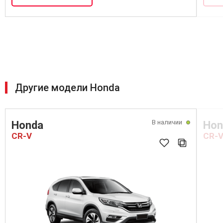
Другие модели Honda
В наличии
Honda
Hon
CR-V
CR-V