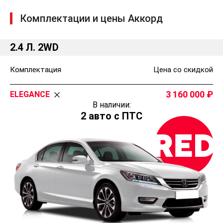
Подрулевые лепестки
Комплектации и цены Аккорд
Мультимедиа
Hi-Fi магнитола с CD-проигрывателем
2.4 Л. 2WD
6 динамиков
Система активного шумоподавления (ANC)
Комплектация
Цена со скидкой
Управление аудиосистемой на руле
Поддержка MP3
AUX-разъем
3 160 000
ELEGANCE
В наличии:
USB-разъем с поддержкой iPOD
2 авто с ПТС
Сабвуфер