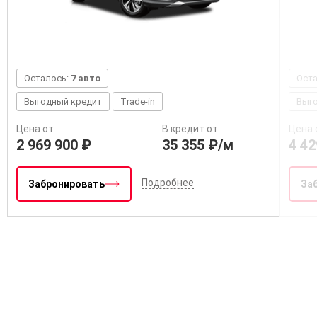
Осталось:
7 авто
Ост
Выгодный кредит
Trade-in
Выг
Цена от
В кредит от
Цена 
2 969 900 ₽
35 355 ₽/м
4 42
Подробнее
Забронировать
За