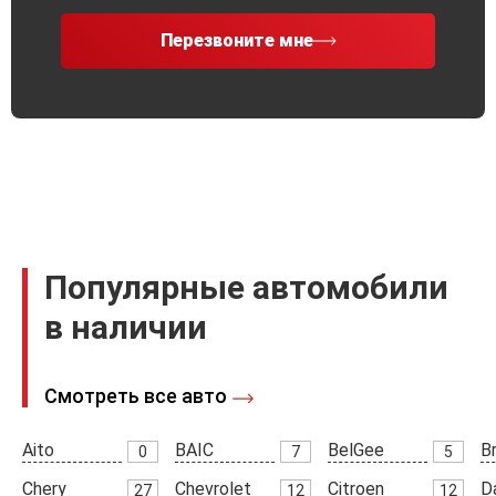
Перезвоните мне
Популярные автомобили
в наличии
Смотреть все авто
Aito
BAIC
BelGee
Br
0
7
5
Chery
Chevrolet
Citroen
D
27
12
12