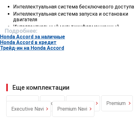
Интеллектуальная система бесключевого доступа
Интеллектуальная система запуска и остановки
двигателя
Интеллектуальный мультиинформационный
Подробнее:
дисплей
Honda Accord за наличные
Дополнительный сенсорный дисплей
Honda Accord в кредит
Климат-контроль
Трейд-ин на Honda Accord
Электропривод и обогрев зеркал
Электропривод складывания зеркал
Электростеклоподъемники
Подогрев передних сидений
Датчик дождя
Еще комплектации
Датчик света
Датчик уровня омывающей жидкости
Elegance
Sport
Executive
Premium
Рулевое колесо- отделка кожей
Executive Navi
Premium Navi
Кожаный рычаг КП
Круиз-контроль
Автозатемняющееся зеркало заднего вида
Hands Free с технологией Bluetooth