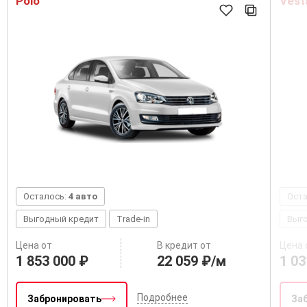
Polo
Vest
Осталось:
4 авто
Ост
Выгодный кредит
Trade-in
Выг
Цена от
В кредит от
Цена 
1 853 000 ₽
22 059 ₽/м
1 03
Подробнее
Забронировать
За