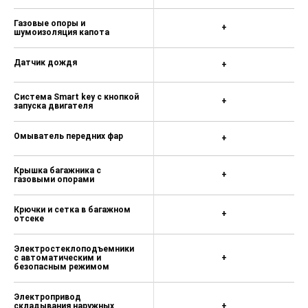
Газовые опоры и
+
шумоизоляция капота
Датчик дождя
+
Cистема Smart key с кнопкой
+
запуска двигателя
Омыватель передних фар
+
Крышка багажника с
+
газовыми опорами
Крючки и сетка в багажном
+
отсеке
Электростеклоподъемники
с автоматическим и
+
безопасным режимом
Электропривод
складывания наружных
+