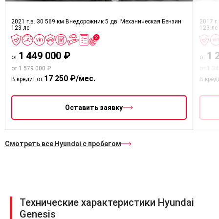
высоте
2021 г.в.
30 569 км
Регулировка рулевой колонки по
Внедорожник 5 дв.
Механическая
Бензин
2017 г
123 лс
123 лс
вылету
Кожаная отделка рулевого колеса
1 449 000 ₽
1 
от
от
Управление аудиосистемой на руле
от 1 579 000 ₽
от 1 3
17 250 ₽/мес.
Круиз-контроль с управлением на
В кредит от
В кред
руле
Подрулевые \"лепестки\"
Оставить заявку
переключения передач
Газовые опоры и шумоизоляция
капота
Смотреть все Hyundai с пробегом
Датчик дождя
Cистема Smart key с кнопкой
запуска двигателя
Омыватель передних фар
Технические характеристики Hyundai
Крышка багажника с газовыми
Genesis