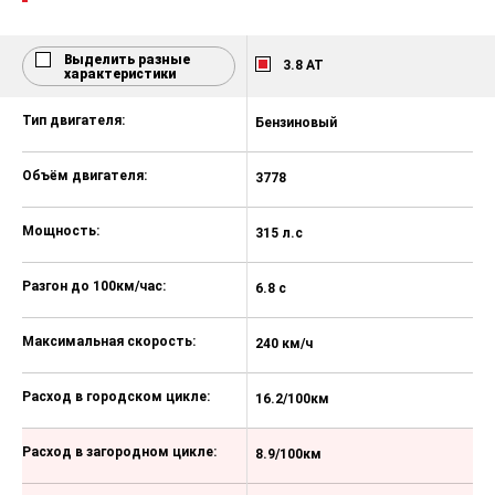
опорами
Крючки и сетка в багажном
отсеке
Выделить разные
3.8 AT
характеристики
Электростеклоподъемники с
автоматическим и безопасным
Тип двигателя:
Бензиновый
Б
режимом
Электропривод складывания
Объём двигателя:
3778
5
наружных зеркал
Автоматическое открывание
Мощность:
315 л.с
42
крышки багажника
Электропривод шторки заднего
Разгон до 100км/час:
6.8 с
5.
стекла
Электропривод водительского
Максимальная скорость:
240 км/ч
24
сиденья
Электропривод пассажирского
Расход в городском цикле:
16.2/100км
1
сиденья
Расход в загородном цикле:
Управление аудио в заднем
8.9/100км
1
подлокотнике