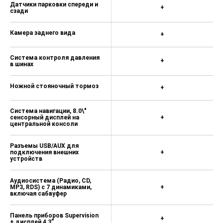
Датчики парковки спереди и
+
сзади
Камера заднего вида
+
Система контроля давления
+
в шинах
Ножной стояночный тормоз
+
Система навигации, 8.0\"
сенсорный дисплей на
+
центральной консоли
Разъемы USB/AUX для
подключения внешних
+
устройств
Аудиосистема (Радио, СD,
MP3, RDS) с 7 динамиками,
+
включая сабвуфер
Панель приборов Supervision
+
+ дисплей 4,3”