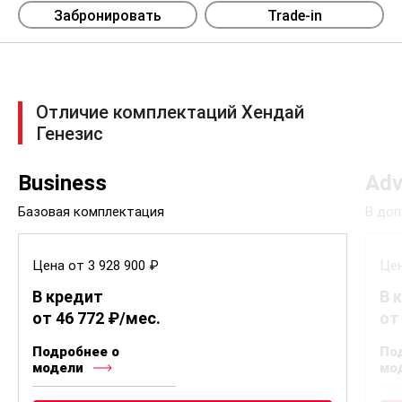
Забронировать
Trade-in
Отличие комплектаций Хендай
Генезис
Business
Adv
Базовая комплектация
В доп
Цена от 3 928 900 ₽
Цен
В кредит
В 
от 46 772 ₽/мес.
от
Подробнее о
По
модели
мо