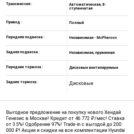
стабилизации курсовой
Трансмиссия :
Автоматическая, 8-
А
ступенчатая
с
устойчивости (ESP)
Датчики парковки спереди и сзади
Привод :
Полный
З
Камера заднего вида
Передняя подвеска :
Независимая - McPherson
Н
Система контроля давления в
шинах
Задняя подвеска :
Независимая, пружинная
Н
Ножной стояночный тормоз
Система навигации, 8.0\"
Передние тормоза :
Дисковые вентилируемые
Д
сенсорный дисплей на
центральной консоли
Задние тормоза :
Дисковые
Д
Разъемы USB/AUX для
подключения внешних устройств
Аудиосистема (Радио, СD, MP3,
RDS) с 7 динамиками, включая
сабвуфер
Выгодное предложение на покупку нового Хендай
Генезис в Москве! Кредит от 46 772 ₽/мес! Ставка
Панель приборов Supervision +
от 3.5%! Одобрение 97%! Trade-in с выгодой до 200
дисплей 4,3”
000 ₽! Акции и скидки на все комплектации Hyundai