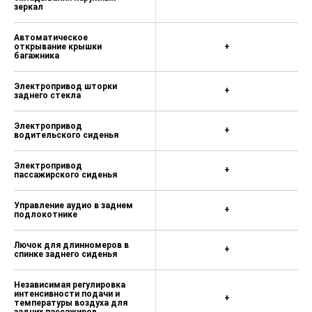
зеркал
Автоматическое
открывание крышки
+
багажника
Электропривод шторки
+
заднего стекла
Электропривод
+
водительского сиденья
Электропривод
+
пассажирского сиденья
Управление аудио в заднем
+
подлокотнике
Лючок для длинномеров в
+
спинке заднего сиденья
Независимая регулировка
интенсивности подачи и
+
температуры воздуха для
задних пассажиров