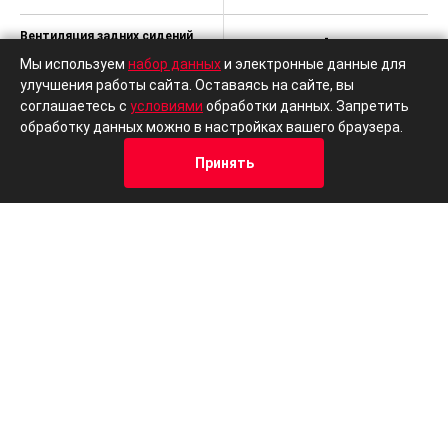
Вентиляция задних сидений
-
Мы используем
набор данных
и электронные данные для
улучшения работы сайта. Оставаясь на сайте, вы
соглашаетесь с
условиями
обработки данных. Запретить
обработку данных можно в настройках вашего браузера.
Другие автомобили в кузове Седаны
Принять
Кредит
Отзывы
Позвонить
Адрес
Trade-In
В наличии
Volkswagen
Lad
Polo
Vest