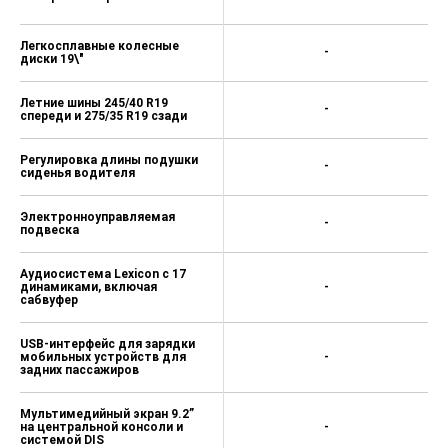
Легкосплавные колесные
-
диски 19\"
Летние шины 245/40 R19
-
спереди и 275/35 R19 сзади
Регулировка длины подушки
-
сиденья водителя
Электронноуправляемая
-
подвеска
Аудиосистема Lexicon с 17
динамиками, включая
-
сабвуфер
USB-интерфейс для зарядки
мобильных устройств для
-
задних пассажиров
Мультимедийный экран 9.2”
на центральной консоли и
-
системой DIS