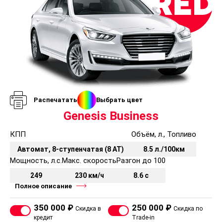
Распечатать
Выбрать цвет
Genesis Business
КПП
Объём, л., Топливо
Автомат, 8-ступенчатая (8 AT)
8.5 л./100км
Мощность, л.с.
Макс. скорость
Разгон до 100
249
230 км/ч
8.6 с
Полное описание
350 000 ₽
250 000 ₽
Скидка в
Скидка по
кредит
Trade-in