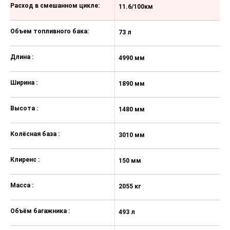
Расход в смешанном цикле:
Лючок для длинномеров в спинке
11.6/100км
1
заднего сиденья
Объем топливного бака:
Независимая регулировка
73 л
73
интенсивности подачи и
температуры воздуха для задних
Длина :
4990 мм
4
пассажиров
Подушка безопасности для
Ширина :
1890 мм
1
коленей водителя
Фронтальные подушки
Высота :
1480 мм
1
безопасности водителя и
переднего пассажира
Колёсная база :
3010 мм
3
Боковые подушки безопасности и
шторки безопасности для
передних и задних пассажиров
Клиренс :
150 мм
1
Активные подголовники
Масса :
2055 кг
20
Система предупреждения
водителей сзади при экстренном
торможении (ESS)
Объём багажника :
493 л
49
Электронная система