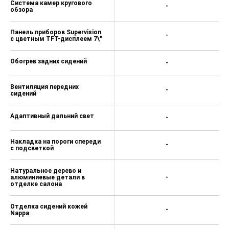
Система камер кругового
-
обзора
Панель приборов Supervision
-
с цветным TFT-дисплеем 7\"
Обогрев задних сидений
-
Вентиляция передних
-
сидений
Адаптивный дальний свет
-
Накладка на пороги спереди
-
с подсветкой
Натуральное дерево и
алюминиевые детали в
-
отделке салона
Отделка сидений кожей
-
Nappa