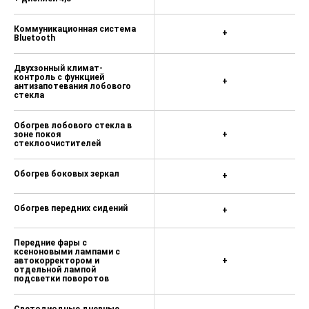
Коммуникационная система
+
Bluetooth
Двухзонный климат-
контроль с функцией
+
антизапотевания лобового
стекла
Обогрев лобового стекла в
зоне покоя
+
стеклоочистителей
Обогрев боковых зеркал
+
Обогрев передних сидений
+
Передние фары с
ксеноновыми лампами с
автокорректором и
+
отдельной лампой
подсветки поворотов
Светодиодные дневные