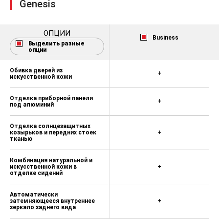
Genesis
пространства с логотипом Genesis
ОПЦИИ
Business
Выделить разные
опции
Обивка дверей из
+
искусственной кожи
Отделка приборной панели
+
под алюминий
Отделка солнцезащитных
козырьков и передних стоек
+
тканью
Комбинация натуральной и
искусственной кожи в
+
отделке сидений
Автоматически
затемняющееся внутреннее
+
зеркало заднего вида