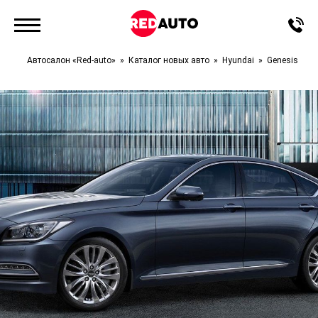
Автосалон «Red-auto»
Каталог новых авто
Hyundai
Genesis