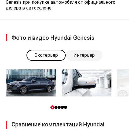
Коммуникационная система
Genesis при покупке автомобиля от официального
Bluetooth
дилера в автосалоне.
Двухзонный климат-контроль с
функцией антизапотевания
лобового стекла
Обогрев лобового стекла в зоне
Фото и видео Hyundai Genesis
покоя стеклоочистителей
Обогрев боковых зеркал
Экстерьер
Интерьер
Обогрев передних сидений
Передние фары с ксеноновыми
лампами с автокорректором и
отдельной лампой подсветки
поворотов
Светодиодные дневные ходовые
и габаритные огни
Задние светодиодные фары
Датчик света
Сравнение комплектаций Hyundai
Подсветка околодверного