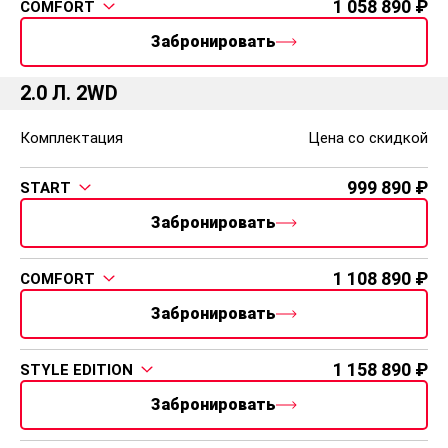
1 058 890
COMFORT
Обогрев зоны покоя очистителя лобового стекла
Обогрев передних и задних сидений
Забронировать
Обогрев рулевого колеса
Охлаждаемый перчаточный ящик
2.0 Л. 2WD
Охранные системы
Комплектация
Цена со скидкой
Иммобилайзер
999 890
START
Мультимедиа
Забронировать
Маршрутный компьютер
GPS навигация
Блок управления магнитолой на руле
1 108 890
COMFORT
Разъем AUX для подключения внешних устройств
Забронировать
AM/FM-стерео
Радио с RDS
Сабвуфер
1 158 890
STYLE EDITION
Внешний усилитель
Забронировать
Твиттер
CD-проигрыватель