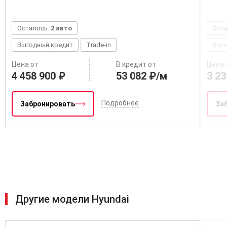
Осталось:
2 авто
Ост
Выгодный кредит
Trade-in
Выг
Цена от
В кредит от
Цена 
4 458 900 ₽
53 082 ₽/м
3 23
Подробнее
Забронировать
За
Другие модели Hyundai