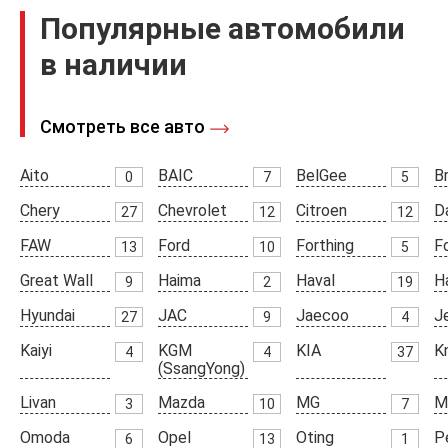
Популярные автомобили
в наличии
Смотреть все авто
Aito
BAIC
BelGee
Br
0
7
5
Chery
Chevrolet
Citroen
D
27
12
12
FAW
Ford
Forthing
F
13
10
5
Great Wall
Haima
Haval
H
9
2
19
Hyundai
JAC
Jaecoo
J
27
9
4
Kaiyi
KGM
KIA
K
4
4
37
(SsangYong)
Livan
Mazda
MG
M
3
10
7
Omoda
Opel
Oting
P
6
13
1