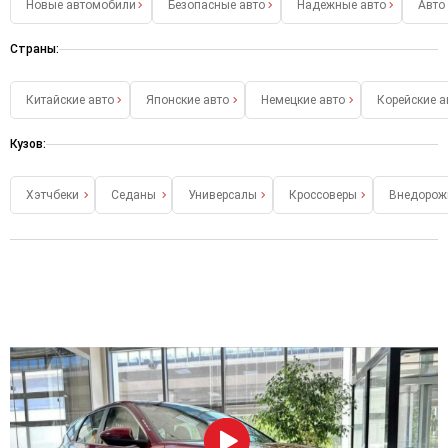
Новые автомобили
Безопасные авто
Надежные авто
Авто
Страны:
Китайские авто
Японские авто
Немецкие авто
Корейские а
Кузов:
Хэтчбеки
Седаны
Универсалы
Кроссоверы
Внедорож