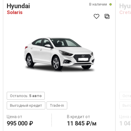
В наличии
Hyundai
Hyu
Solaris
Cret
Осталось:
5 авто
Ост
Выгодный кредит
Trade-in
Выг
Цена от
В кредит от
Цена 
995 000 ₽
11 845 ₽/м
1 04