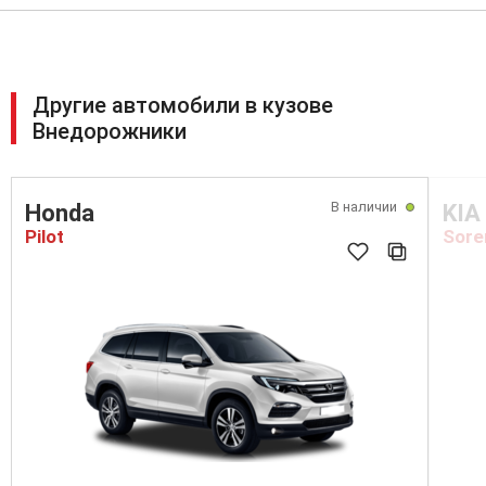
Другие автомобили в кузове
Внедорожники
В наличии
Honda
KIA
Pilot
Sore