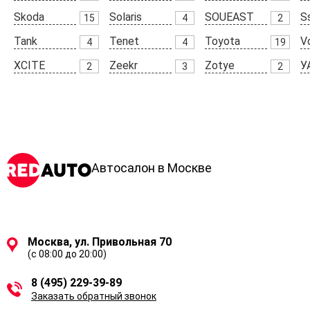
Skoda
Solaris
SOUEAST
S
15
4
2
Tank
Tenet
Toyota
V
4
4
19
XCITE
Zeekr
Zotye
У
2
3
2
Автосалон в Москве
Москва, ул. Привольная 70
(с 08:00 до 20:00)
8 (495) 229-39-89
Заказать обратный звонок