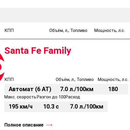
КПП
Объём, л., Топливо
Мощность, л.с.
Santa Fe Family
КПП
Объём, л., Топливо
Мощность, л.с.
Автомат (6 AT)
7.0 л./100км
180
Макс. скорость
Разгон до 100
Расход
195 км/ч
10.3 с
7.0 л./100км
Полное описание