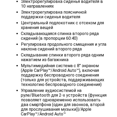
Электрорегулировка сиденья водителя в
10 направлениях
Электрорегулировка поясничной
поддержки сиденья водителя
Центральный подлокотник с отсеком для
хранения вещей
Складывающаяся спинка второго ряда
сидений (в пропорции 60:40)
Регулировка продольного смещения и угла
наклона сидений второго ряда
Складывание спинки второго ряда одним
нажатием из багажника
Мультимедийная система с 8'' экраном
(Apple CarPlay™/Android Auto™), включая
поддержку беспроводного соединения
(только для устройств, поддерживающих
технологию беспроводного соединения)
Управление аудиосистемой на
руле/Bluetooth для 2-х устройств (функция
позволяет одновременно использовать
два смартфона (один для звонков, второй
для прослушивания музыки))/Apple
CarPlay™/Android Auto™