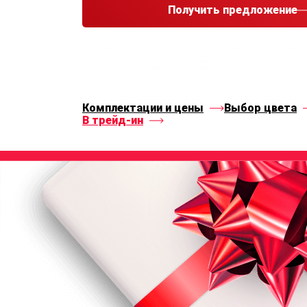
Получить предложение
Нажимая кнопку “Получить предложение”, Вы соглашае
политикой конфиденциальности
и
правилами
обработки персональных данных
Комплектации и цены
Выбор цвета
В трейд-ин