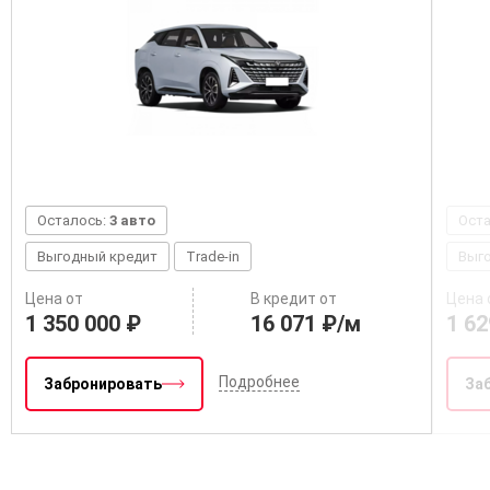
Осталось:
3 авто
Ост
Выгодный кредит
Trade-in
Выг
Цена от
В кредит от
Цена 
1 350 000 ₽
16 071 ₽/м
1 62
Подробнее
Забронировать
За