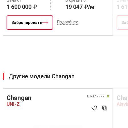
Цена от
В кредит от
Цена 
1 600 000 ₽
19 047 ₽/м
1 61
Подробнее
Забронировать
За
Другие модели Changan
В наличии
Changan
Cha
UNI-Z
Alsvi