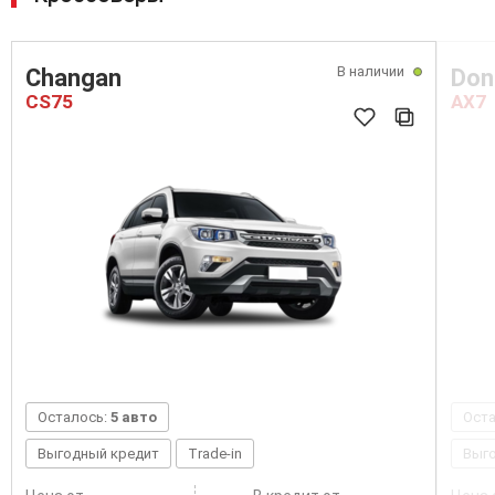
Ящик для хранения в передней консоли переднего
пассажирского сиденья
В наличии
Changan
Don
CS75
AX7
Осталось:
5 авто
Ост
Выгодный кредит
Trade-in
Выг