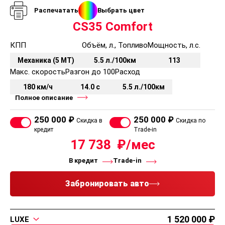
Обогрев и стеклоочиститель заднего стекла
Распечатать
Выбрать цвет
Управление аудиосистемой на руле
CS35 Comfort
Отделка руля кожей
Круиз-контроль
КПП
Объём, л., Топливо
Мощность, л.с.
Механика (5 MT)
5.5 л./100км
113
Комфорт
Макс. скорость
Разгон до 100
Расход
Кожаные сидения
180 км/ч
14.0 с
5.5 л./100км
Передние и задние подголовники, регулируемые по
Полное описание
высоте
Крюк для буксировочного троса спереди
250 000 ₽
250 000 ₽
Скидка в
Скидка по
Задний парктроник
кредит
Trade-in
Складывающаяся спинка заднего сиденья 60:40
17 738
Регулировка водительского сидения в 6-ти
положениях
В кредит
Trade-in
Регулировка сидения переднего пассажира в 4-х
положениях
Забронировать авто
Подогрев передних сидений
Крепления ISOFIX
Подсветка багажника
1 520 000
LUXE
Регулировка света фар