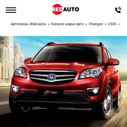
Автосалон «Red-auto»
Каталог новых авто
Changan
CS35
Lux