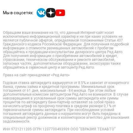
Мы в соцсетях:
Обращаем ваше внимание на то, что данный Интернет-сайт носит
исключительно информационный характер и ни при каких условиях не
является публичной офертой, определяемой положениями Статьи 437
Гражданского кодекса Российской Федерации. Для получения подробной
информации о стоимости размещенных автомобилей с пробегом
обращайтесь к продавцам-консультантам дилерского центра Ред Авто.
Для получения информации о приобретении автомобилей в кредит,
страховании, техническом обслуживании и ремонте автомобилей,
запасных частях, дополнительном оборудовании, аксессуарах также
обращайтесь в сервисный центр и автоцентр Ред Авто.
Права на сайт принадлежат «Ред Авто»
Годовая ставка автокредита варьируется от 8.5% и зависит от конкретного
банка, суммы займа и кредитной программы. Минимальный срок
погашения от 61 дня, максимальный - 84 месяца. При этом любые
дополнительные комиссии автоцентром Ред Авто не взимаются. В случае
невозвращения в условленный срок суммы автокредита или суммы
процентов по автокредиту банк-партнер оставляет за собой право
начислить штраф за просрочку платежа в среднем размере 0,1% от
первоначальной суммы автокредита. При несоблюдении условий
погашения автокредита данные о нарушителе могут быть переданы в
специальный реестр должников и коллекторское агентство для взыскания
задолженности.
ИНН 9721211205 ОГРН 1237700493909 ООО "ЕВРАЗИЯ ТЕХАВТО"