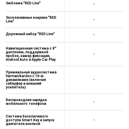
Эмблема "RED Line"
-
Эксклюзивные коврики "RED
-
Line"
Дорожный набор "RED Line"
-
Навигационная система с 8''
дисплеем, поддержкой
-
пробок, камер фиксации,
Android Auto и Apple Car Play
Премиальная аудиосистема
harman/kardon с 10-ю
динамиками (включая
-
сабвуфер и внешний
усилитель)
Беспроводная зарядка
-
мобильного телефона
Система бесключевого
доступа Smart Key и запуск
-
двигателя кнопкой