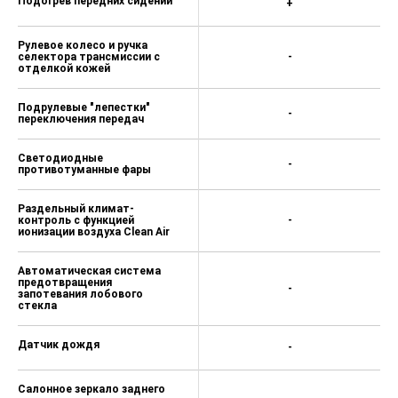
Подогрев передних сидений
+
Рулевое колесо и ручка
селектора трансмиссии с
-
отделкой кожей
Подрулевые "лепестки"
-
переключения передач
Светодиодные
-
противотуманные фары
Раздельный климат-
контроль с функцией
-
ионизации воздуха Clean Air
Автоматическая система
предотвращения
-
запотевания лобового
стекла
Датчик дождя
-
Салонное зеркало заднего