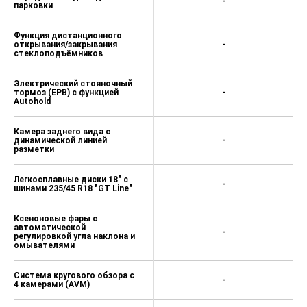
-
парковки
Функция дистанционного
открывания/закрывания
-
стеклоподъёмников
Электрический стояночный
тормоз (EPB) c функцией
-
Autohold
Камера заднего вида с
динамической линией
-
разметки
Легкосплавные диски 18" с
-
шинами 235/45 R18 "GT Line"
Ксеноновые фары с
автоматической
-
регулировкой угла наклона и
омывателями
Система кругового обзора с
-
4 камерами (AVM)