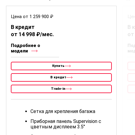
Цена от 1 259 900 ₽
Цен
В кредит
В 
от 14 998 ₽/мес.
от
Подробнее о
По
модели
мо
Купить
В кредит
Trade-in
Сетка для крепления багажа
Приборная панель Supervision c
цветным дисплеем 3.5''