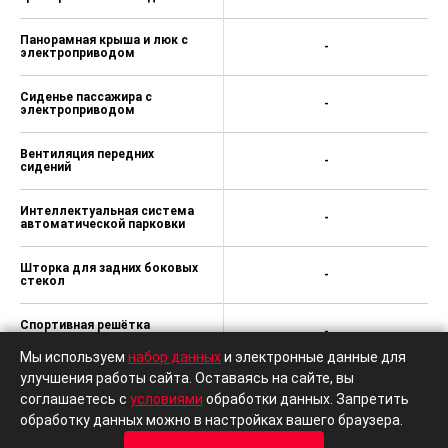
Панорамная крыша и люк с
-
электроприводом
Сиденье пассажира с
-
электроприводом
Вентиляция передних
-
сидений
Интеллектуальная система
-
автоматической парковки
Шторка для задних боковых
-
стекол
Спортивная решётка
-
радиатора
Мы используем
набор данных
и электронные данные для
улучшения работы сайта. Оставаясь на сайте, вы
Спортивные бамперы
-
(передний и задний)
соглашаетесь с
условиями
обработки данных. Запретить
обработку данных можно в настройках вашего браузера.
Затемнённые светодиодные
-