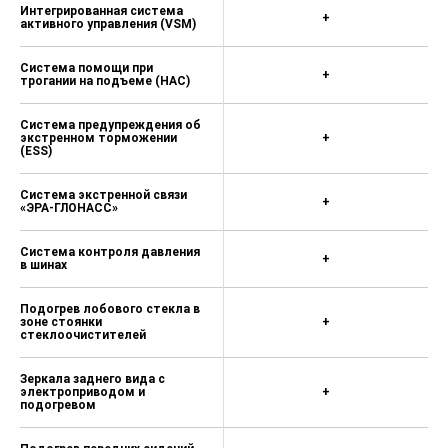
Интегрированная система
+
активного управления (VSM)
Система помощи при
+
трогании на подъеме (HAC)
Система предупреждения об
экстренном торможении
+
(ESS)
Система экстренной связи
+
«ЭРА-ГЛОНАСС»
Система контроля давления
+
в шинах
Подогрев лобового стекла в
зоне стоянки
+
стеклоочистителей
Зеркала заднего вида с
электроприводом и
+
подогревом