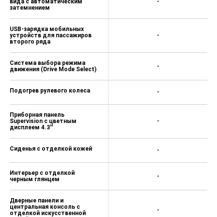
вида с автоматическим
-
затемнением
USB-зарядка мобильных
устройств для пассажиров
-
второго ряда
Система выбора режима
-
движения (Drive Mode Select)
Подогрев рулевого колеса
-
Приборная панель
Supervision c цветным
-
дисплеем 4.3''
Сиденья с отделкой кожей
-
Интерьер с отделкой
-
черным глянцем
Дверные панели и
центральная консоль с
-
отделкой искусственной