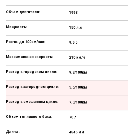
Круиз-контроль
Объём двигателя:
1998
1
Bluetooth для подключения
мобильного телефона
Мощность:
150 л.с
15
Кондиционер
Разгон до 100км/час:
9.5 с
10
Аудиосистема с радио/CD/MP3,
USB и AUX входы
Максимальная скорость:
210 км/ч
20
6 динамиков
Фронтальные подушки
Расход в городском цикле:
9.3/100км
1
безопасности
Боковые подушки и шторки
Расход в загородном цикле:
5.6/100км
6
безопасности
Система курсовой устойчивости
Расход в смешанном цикле:
7.0/100км
7
(ESC)
Интегрированная система
Объем топливного бака:
70 л
70
активного управления (VSM)
Система помощи при трогании на
Длина :
4845 мм
4