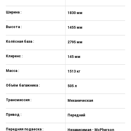
подъеме (HAC)
Система предупреждения об
Ширина :
1830 мм
1
экстренном торможении (ESS)
Система экстренной связи «ЭРА-
Высота :
1455 мм
1
ГЛОНАСС»
Система контроля давления в
Колёсная база :
2795 мм
2
шинах
Подогрев лобового стекла в зоне
Клиренс :
145 мм
1
стоянки стеклоочистителей
Зеркала заднего вида с
Масса :
1513 кг
15
электроприводом и подогревом
Объём багажника :
Подогрев передних сидений
505 л
50
Трансмиссия :
Механическая
А
Привод :
Передний
П
Передняя подвеска :
Независимая - McPherson
Н