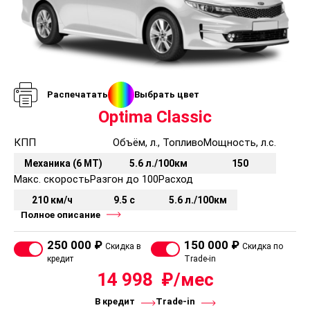
Распечатать
Выбрать цвет
Optima Classic
КПП
Объём, л., Топливо
Мощность, л.с.
Механика (6 MT)
5.6 л./100км
150
Макс. скорость
Разгон до 100
Расход
210 км/ч
9.5 с
5.6 л./100км
Полное описание
250 000 ₽
150 000 ₽
Скидка в
Скидка по
кредит
Trade-in
14 998
В кредит
Trade-in