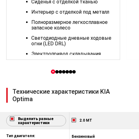
Сиденья с отделкой тканью
Интерьер с отделкой под металл
Полноразмерное легкосплавное
запасное колесо
Светодиодные дневные ходовые
огни (LED DRL)
Электропривод складывания
зеркал заднего вида
Легкосплавные диски 16" с
шинами 215/60 R16
Глушитель с хромированной
Технические характеристики KIA
насадкой
Optima
Мультифункциональное рулевое
колесо
Передние и задние
Выделить разные
2.0 MT
стеклоподъёмники с
характеристики
электроприводом
Тип двигателя:
Бензиновый
Б
Датчик света